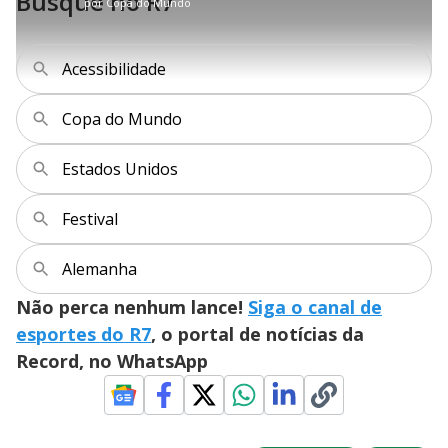
Busque no R7
por
Copa do Mundo
l
r
r
a
c
8
e
t
1
r
l
r
5
s
i
0
1
e
%
l
s
0
e
h
e
s
n
a
g
e
r
Acessibilidade
u
g
n
u
a
d
n
o
d
s
o
Copa do Mundo
s
y
Estados Unidos
M
V
u
d
Festival
o
i
Alemanha
Não perca nenhum lance!
Siga o canal de
d
esportes do R7
, o portal de notícias da
Record, no WhatsApp
e