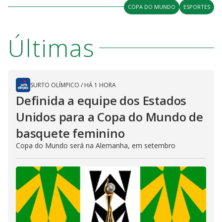
o
COPA DO MUNDO
ESPORTES
Últimas
SURTO OLÍMPICO
/
HÁ 1 HORA
Definida a equipe dos Estados
Unidos para a Copa do Mundo de
basquete feminino
Copa do Mundo será na Alemanha, em setembro