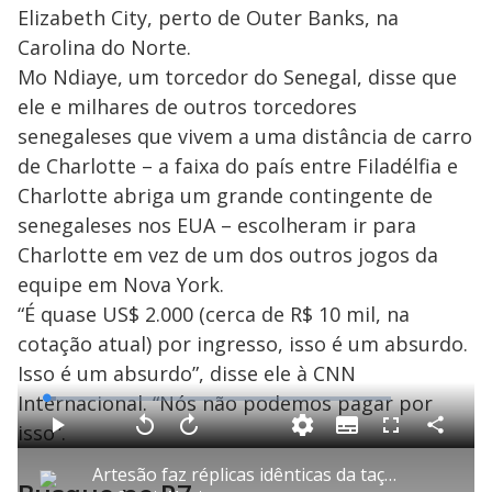
Elizabeth City, perto de Outer Banks, na
Carolina do Norte.
Mo Ndiaye, um torcedor do Senegal, disse que
ele e milhares de outros torcedores
senegaleses que vivem a uma distância de carro
de Charlotte – a faixa do país entre Filadélfia e
Charlotte abriga um grande contingente de
senegaleses nos EUA – escolheram ir para
Charlotte em vez de um dos outros jogos da
equipe em Nova York.
“É quase US$ 2.000 (cerca de R$ 10 mil, na
cotação atual) por ingresso, isso é um absurdo.
Isso é um absurdo”, disse ele à CNN
Internacional. “Nós não podemos pagar por
L
o
a
isso”.
S
d
u
C
P
V
A
P
F
e
b
o
l
o
v
u
d
t
m
a
l
a
l
:
Artesão faz réplicas idênticas da taça da Copa do Mundo
i
p
y
t
n
l
2
t
a
a
ç
s
.