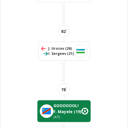
´
82
J. Urozov
(26)
I. Sergeev
(21)
´
78
GOOOOOOL!
F. Mayele
(19)
(AT)