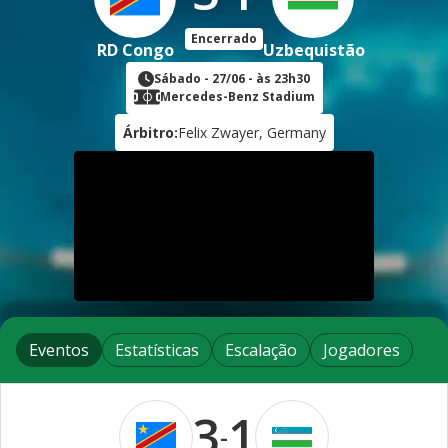
Encerrado
RD Congo
Uzbequistão
Sábado
-
27/06
- às
23h30
Mercedes-Benz Stadium
Árbitro:
Felix Zwayer, Germany
Eventos
Estatísticas
Escalação
Jogadores
3
1
-