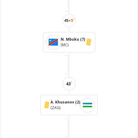
45
+5´
N. Mbuku
(7)
(MC)
´
43
A. Khusanov
(2)
(ZAG)