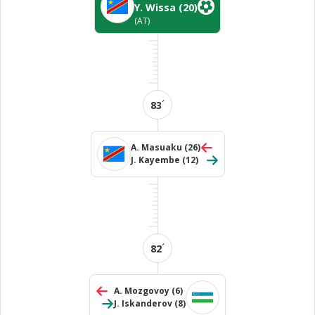
Y. Wissa
(20)
(AT)
´
83
A. Masuaku
(26)
J. Kayembe
(12)
´
82
A. Mozgovoy
(6)
J. Iskanderov
(8)