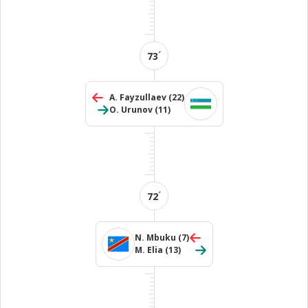
´
73
A. Fayzullaev
(22)
O. Urunov
(11)
´
72
N. Mbuku
(7)
M. Elia
(13)