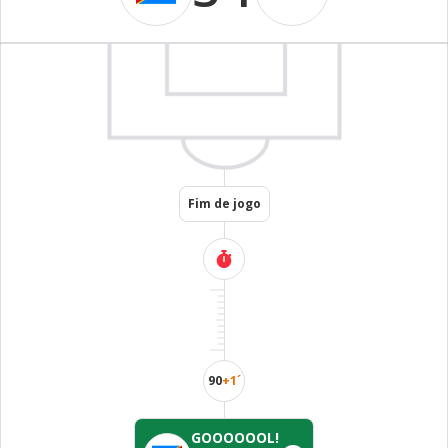
Fim de jogo
90
+1´
GOOOOOOL!