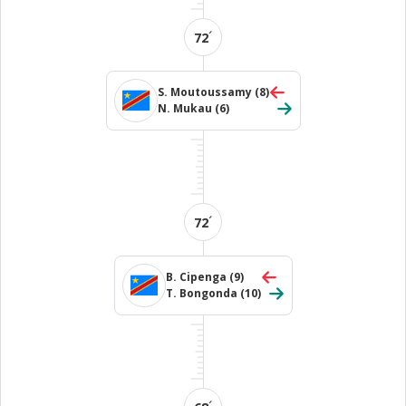
´
72
S. Moutoussamy
(8)
N. Mukau
(6)
´
72
B. Cipenga
(9)
T. Bongonda
(10)