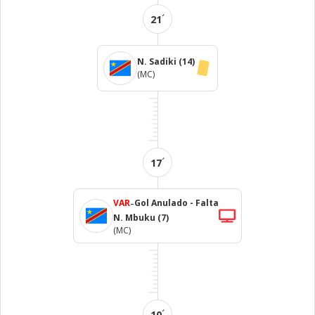
´
21
N. Sadiki
(14)
(MC)
´
17
-
VAR
Gol Anulado - Falta
N. Mbuku
(7)
(MC)
´
10