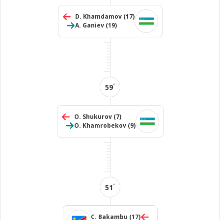
D. Khamdamov
(17)
A. Ganiev
(19)
´
59
O. Shukurov
(7)
O. Khamrobekov
(9)
´
51
C. Bakambu
(17)