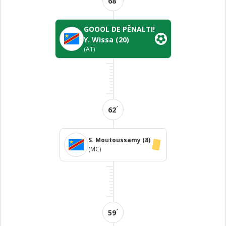
´
68
GOOOL DE PÊNALTI!
Y. Wissa
(20)
(AT)
´
62
S. Moutoussamy
(8)
(MC)
´
59