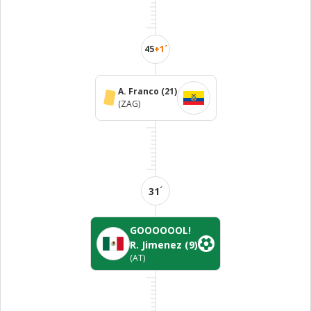
45
+1´
A. Franco
(21)
(ZAG)
´
31
GOOOOOOL!
R. Jimenez
(9)
(AT)