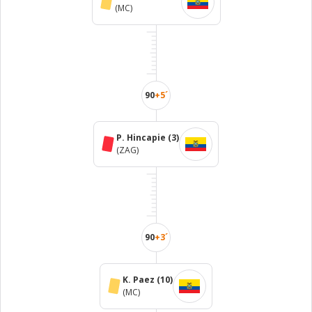
(MC)
90
+5´
P. Hincapie
(3)
(ZAG)
90
+3´
K. Paez
(10)
(MC)