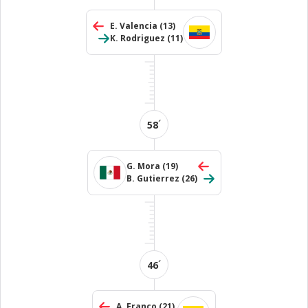
E. Valencia
(13)
K. Rodriguez
(11)
´
58
G. Mora
(19)
B. Gutierrez
(26)
´
46
A. Franco
(21)