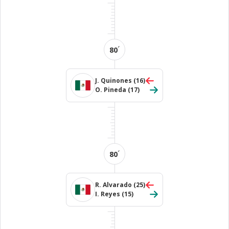
´
80
J. Quinones
(16)
O. Pineda
(17)
´
80
R. Alvarado
(25)
I. Reyes
(15)