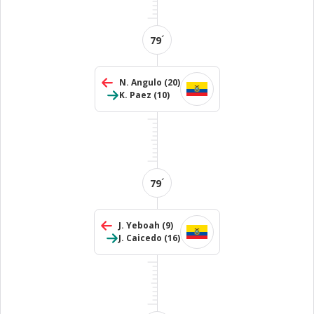
´
79
N. Angulo
(20)
K. Paez
(10)
´
79
J. Yeboah
(9)
J. Caicedo
(16)