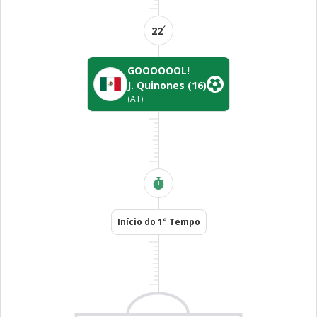
´
22
GOOOOOOL!
J. Quinones
(16)
(AT)
Início do 1° Tempo