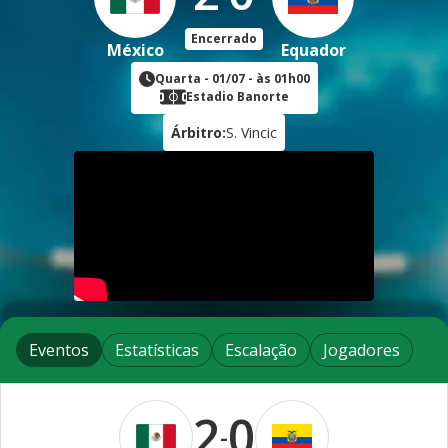
Encerrado
México
Equador
Quarta
-
01/07
- às
01h00
Estadio Banorte
Árbitro:
S. Vincic
Eventos
Estatísticas
Escalação
Jogadores
2
0
-