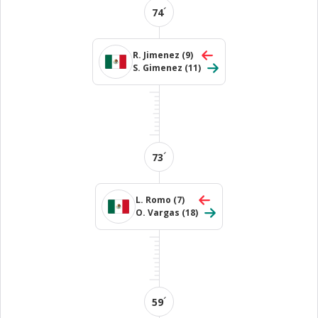
´
74
R. Jimenez
(9)
S. Gimenez
(11)
´
73
L. Romo
(7)
O. Vargas
(18)
´
59