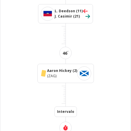
L. Deedson
(11)
J. Casimir
(21)
´
46
Aaron Hickey
(2)
(ZAG)
Intervalo