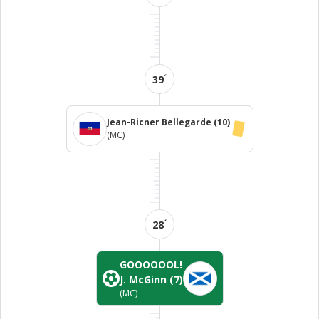
´
39
Jean-Ricner Bellegarde
(10)
(MC)
´
28
GOOOOOOL!
J. McGinn
(7)
(MC)