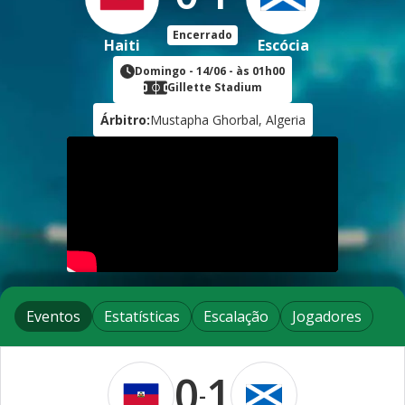
Encerrado
Haiti
Escócia
Domingo
-
14/06
- às
01h00
Gillette Stadium
Árbitro:
Mustapha Ghorbal, Algeria
Eventos
Estatísticas
Escalação
Jogadores
0
1
-