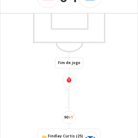
Fim de jogo
90
+1´
Findlay Curtis
(25)