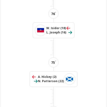
´
76
W. Isidor
(18)
L. Joseph
(16)
´
75
A. Hickey
(2)
N. Patterson
(22)