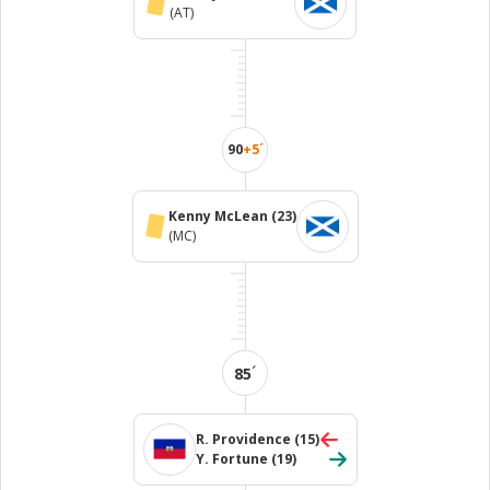
(AT)
90
+5´
Kenny McLean
(23)
(MC)
´
85
R. Providence
(15)
Y. Fortune
(19)