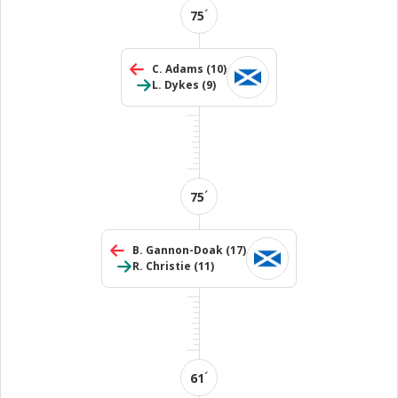
´
75
C. Adams
(10)
L. Dykes
(9)
´
75
B. Gannon-Doak
(17)
R. Christie
(11)
´
61