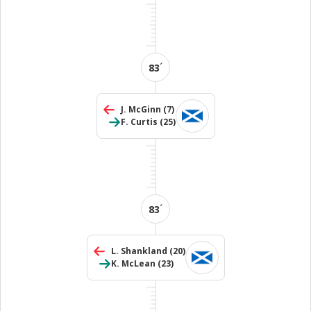
´
83
J. McGinn
(7)
F. Curtis
(25)
´
83
L. Shankland
(20)
K. McLean
(23)