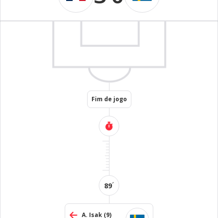
Fim de jogo
´
89
A. Isak
(9)