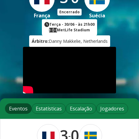
Encerrado
França
Suécia
Terça
-
30/06
- às
21h00
MetLife Stadium
Árbitro:
Danny Makkelie, Netherlands
Eventos
Estatísticas
Escalação
Jogadores
3
0
-