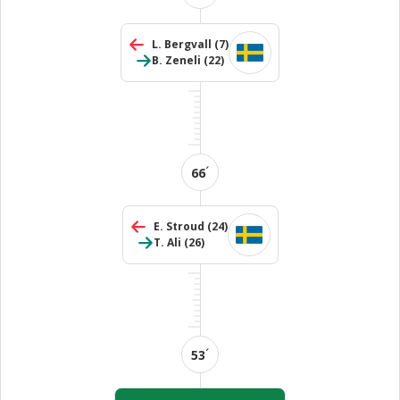
L. Bergvall
(7)
B. Zeneli
(22)
´
66
E. Stroud
(24)
T. Ali
(26)
´
53