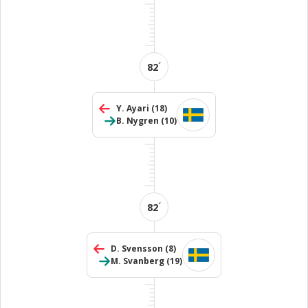
´
82
Y. Ayari
(18)
B. Nygren
(10)
´
82
D. Svensson
(8)
M. Svanberg
(19)