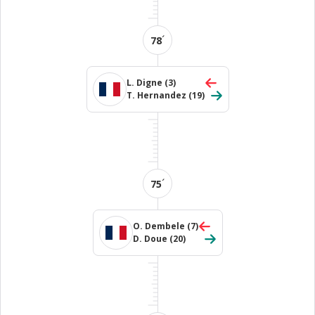
´
78
L. Digne
(3)
T. Hernandez
(19)
´
75
O. Dembele
(7)
D. Doue
(20)