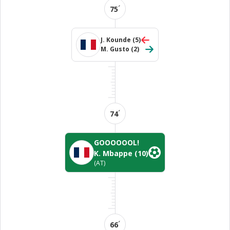
´
75
J. Kounde
(5)
M. Gusto
(2)
´
74
GOOOOOOL!
K. Mbappe
(10)
(AT)
´
66