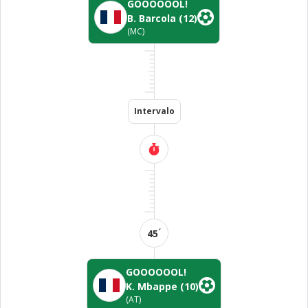
GOOOOOOL!
B. Barcola
(12)
(MC)
Intervalo
´
45
GOOOOOOL!
K. Mbappe
(10)
(AT)