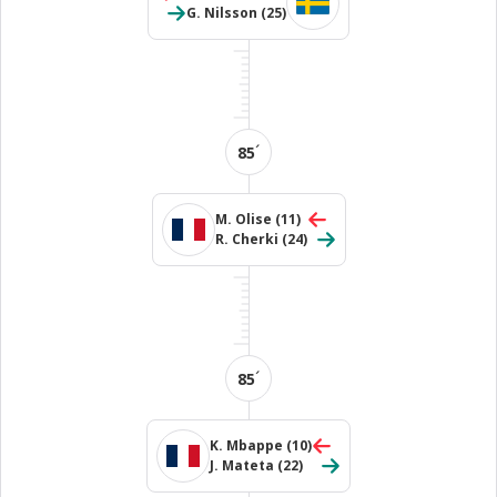
G. Nilsson
(25)
´
85
M. Olise
(11)
R. Cherki
(24)
´
85
K. Mbappe
(10)
J. Mateta
(22)