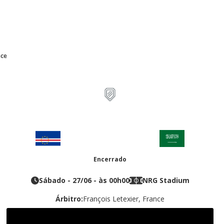
nce
Copa do Mundo Fifa
0
0
-
Encerrado
Cabo Verde
Arábia Saudita
Sábado
-
27/06
- às
00h00
NRG Stadium
Árbitro:
François Letexier, France