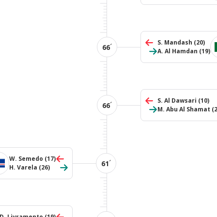
S. Mandash
(20)
´
66
A. Al Hamdan
(19)
S. Al Dawsari
(10)
´
66
M. Abu Al Shamat
(
W. Semedo
(17)
´
61
H. Varela
(26)
D. Livramento
(19)