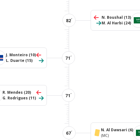
N. Boushal
(13)
´
82
M. Al Harbi
(24)
J. Monteiro
(10)
´
71
L. Duarte
(15)
R. Mendes
(20)
´
71
G. Rodrigues
(11)
N. Al Dawsari
(6)
´
67
(MC)