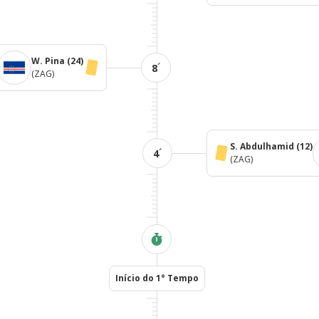
W. Pina
(24)
´
8
(ZAG)
S. Abdulhamid
(12)
´
4
(ZAG)
Início do 1° Tempo