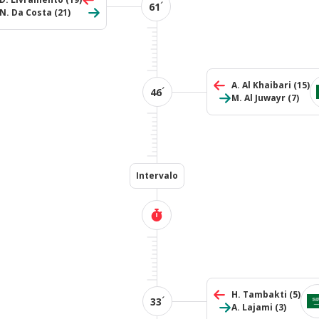
´
61
N. Da Costa
(21)
A. Al Khaibari
(15)
´
46
M. Al Juwayr
(7)
Intervalo
H. Tambakti
(5)
´
33
A. Lajami
(3)