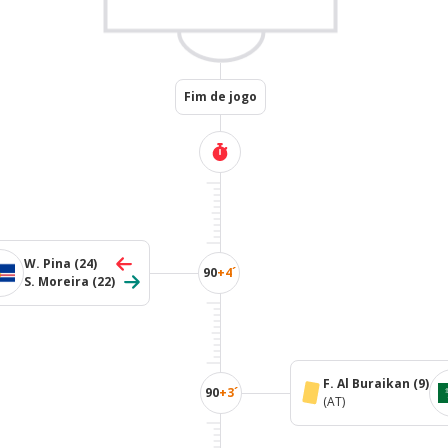
Fim de jogo
W. Pina
(24)
90
+4´
S. Moreira
(22)
F. Al Buraikan
(9)
90
+3´
(AT)