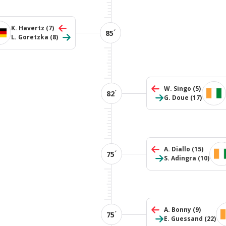
K. Havertz
(7)
´
85
L. Goretzka
(8)
W. Singo
(5)
´
82
G. Doue
(17)
A. Diallo
(15)
´
75
S. Adingra
(10)
A. Bonny
(9)
´
75
E. Guessand
(22)