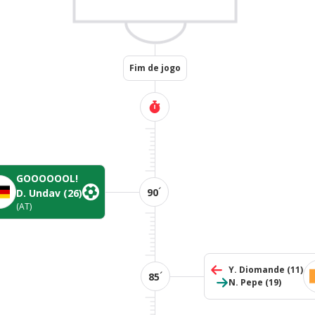
Fim de jogo
GOOOOOOL!
´
90
D. Undav
(26)
(AT)
Y. Diomande
(11)
´
85
N. Pepe
(19)