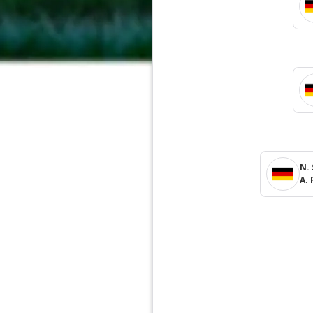
N.
A.