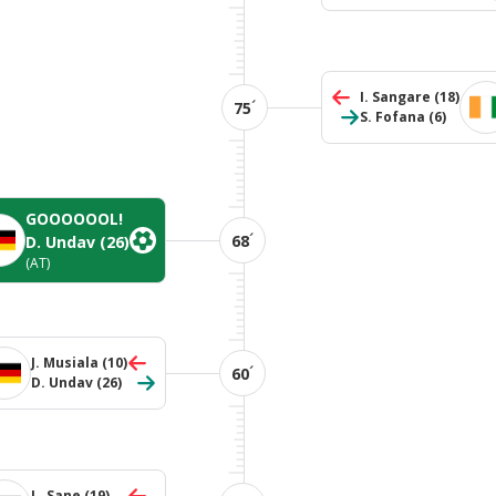
I. Sangare
(18)
´
75
S. Fofana
(6)
GOOOOOOL!
´
68
D. Undav
(26)
(AT)
J. Musiala
(10)
´
60
D. Undav
(26)
L. Sane
(19)