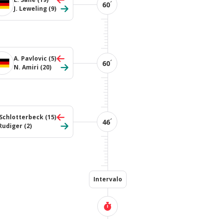
´
60
J. Leweling
(9)
A. Pavlovic
(5)
´
60
N. Amiri
(20)
 Schlotterbeck
(15)
´
46
 Rudiger
(2)
Intervalo