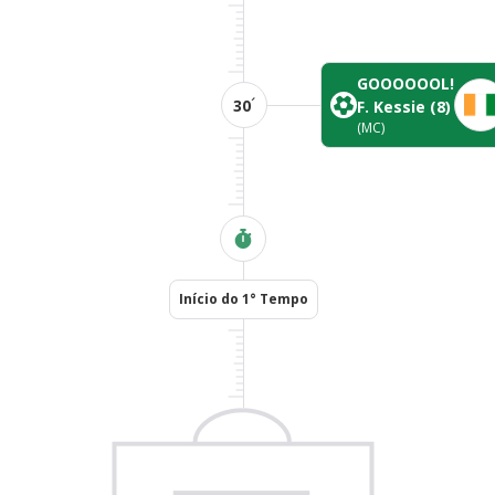
GOOOOOOL!
´
30
F. Kessie
(8)
(MC)
Início do 1° Tempo