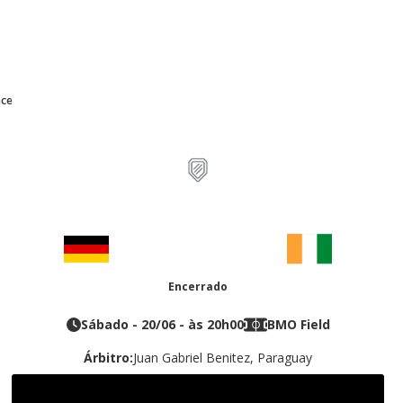
nce
Copa do Mundo Fifa
2
1
-
Encerrado
Alemanha
Costa do Marfim
Sábado
-
20/06
- às
20h00
BMO Field
Árbitro:
Juan Gabriel Benitez, Paraguay