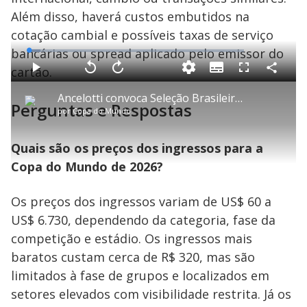
Além disso, haverá custos embutidos na
cotação cambial e possíveis taxas de serviço
bancárias ou spread aplicado pelo emissor do
L
o
a
cartão.
S
d
u
C
P
V
A
P
F
e
b
o
l
o
v
u
d
t
m
a
l
a
l
:
Ancelotti convoca Seleção Brasileira com Vini Jr. e Rodrygo
i
p
y
t
n
l
5
Perguntas e Respostas
t
a
a
ç
s
.
por
Copa do Mundo
l
r
r
a
c
5
e
t
1
r
l
r
5
s
i
0
1
e
%
l
s
0
e
h
e
s
n
Quais são os preços dos ingressos para a
a
g
e
r
u
g
n
u
a
Copa do Mundo de 2026?
d
n
o
d
s
o
s
Os preços dos ingressos variam de US$ 60 a
y
US$ 6.730, dependendo da categoria, fase da
competição e estádio. Os ingressos mais
M
V
u
d
baratos custam cerca de R$ 320, mas são
o
limitados à fase de grupos e localizados em
setores elevados com visibilidade restrita. Já os