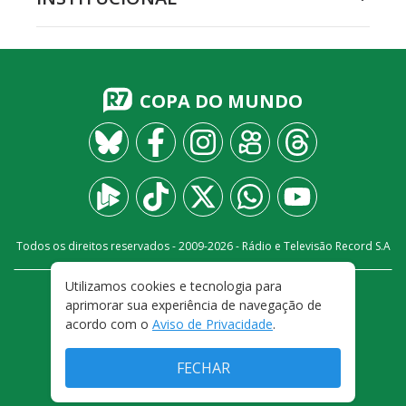
COPA DO MUNDO
Todos os direitos reservados - 2009-
2026
- Rádio e Televisão Record S.A
Utilizamos cookies e tecnologia para
CARREIRA
FALE CONOSCO
PRIVACIDADE
aprimorar sua experiência de navegação de
TERMOS E CONDIÇÕES DE USO
acordo com o
Aviso de Privacidade
.
FECHAR