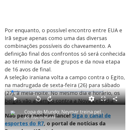
Por enquanto, o possível encontro entre EUA e
Irã segue apenas como uma das diversas
combinações possíveis do chaveamento. A
definição final dos confrontos só será conhecida
ao término da fase de grupos e da nova etapa
de 16 avos de final.
A seleção iraniana volta a campo contra o Egito,
na madrugada de sexta-feira (26) para sábado
(27), à meia-noite. No mesmo dia e horário, os
L
o
a
belgas vão a campo contra a Nova Zelândia.
d
C
P
V
A
P
F
e
o
l
o
v
u
d
m
a
l
a
l
:
Copa do Mundo: Neymar treina pela primeira vez com a seleção brasileira
p
y
t
n
l
8
Não perca nenhum lance!
Siga o canal de
a
a
ç
s
.
por
Copa do Mundo
r
r
a
c
4
t
1
r
r
0
esportes do R7
, o portal de notícias da
i
0
1
e
%
l
s
0
e
h
e
s
n