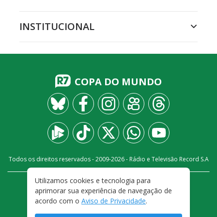
INSTITUCIONAL
COPA DO MUNDO
Todos os direitos reservados - 2009-
2026
- Rádio e Televisão Record S.A
Utilizamos cookies e tecnologia para
CARREIRA
FALE CONOSCO
PRIVACIDADE
aprimorar sua experiência de navegação de
TERMOS E CONDIÇÕES DE USO
acordo com o
Aviso de Privacidade
.