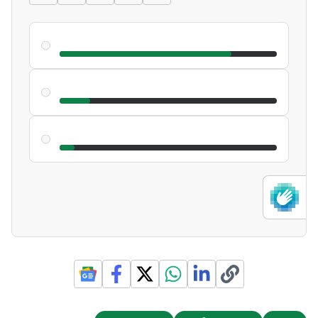
Endrick
79.05
%
79.05
%
Igor Thiago
14.1
%
14.1
%
Matheus Cunha
6.86
%
6.86
%