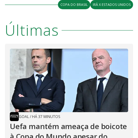
COPA DO BRASIL
IRÃ X ESTADOS UNIDOS
Últimas
GOAL
/
HÁ 37 MINUTOS
Uefa mantém ameaça de boicote
à Copa do Mundo apesar do