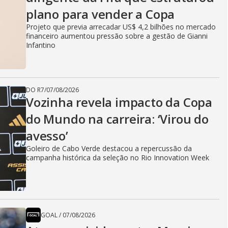
plano para vender a Copa
i
Projeto que previa arrecadar US$ 4,2 bilhões no mercado
financeiro aumentou pressão sobre a gestão de Gianni
Infantino
d
DO R7
/
07/08/2026
e
Vozinha revela impacto da Copa
do Mundo na carreira: ‘Virou do
avesso’
o
Goleiro de Cabo Verde destacou a repercussão da
campanha histórica da seleção no Rio Innovation Week
GOAL
/
07/08/2026