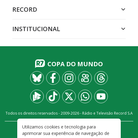
RECORD
INSTITUCIONAL
COPA DO MUNDO
Todos os direitos reservados - 2009-
2026
- Rádio e Televisão Record S.A
Utilizamos cookies e tecnologia para
CARREIRA
FALE CONOSCO
PRIVACIDADE
aprimorar sua experiência de navegação de
TERMOS E CONDIÇÕES DE USO