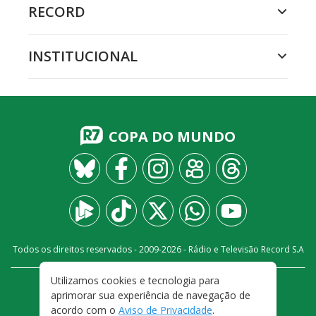
RECORD
INSTITUCIONAL
COPA DO MUNDO
Todos os direitos reservados - 2009-
2026
- Rádio e Televisão Record S.A
Utilizamos cookies e tecnologia para
CARREIRA
FALE CONOSCO
PRIVACIDADE
aprimorar sua experiência de navegação de
TERMOS E CONDIÇÕES DE USO
acordo com o
Aviso de Privacidade
.