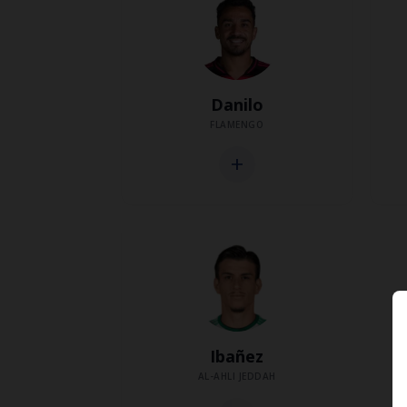
Danilo
FLAMENGO
add
Ibañez
AL-AHLI JEDDAH