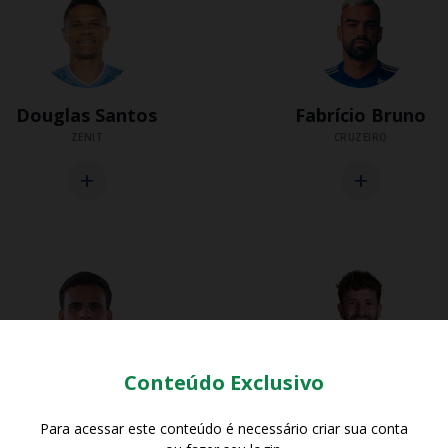
Douglas Santos
Fabrício Bruno
ZENIT
CRUZEIRO
add
add
Conteúdo Exclusivo
Kaiki
Léo Pereira
CRUZEIRO
FLAMENGO
Para acessar este conteúdo é necessário criar sua conta