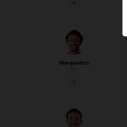
add
Marquinhos
PSG
add