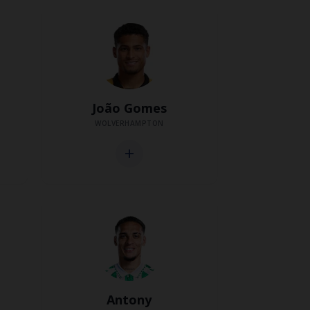
João Gomes
WOLVERHAMPTON
add
Antony