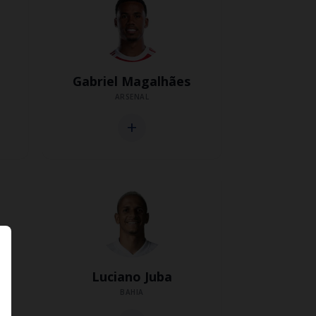
Gabriel Magalhães
ARSENAL
add
Luciano Juba
BAHIA