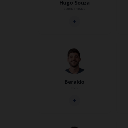
Hugo Souza
CORINTHIANS
add
Beraldo
PSG
add