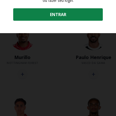
ou fazer seu login.
add
add
ENTRAR
Murillo
Paulo Henrique
NOTTINGHAM FOREST
VASCO DA GAMA
add
add