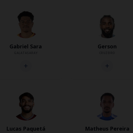
Gabriel Sara
Gerson
GALATASARAY
CRUZEIRO
add
add
Lucas Paquetá
Matheus Pereira