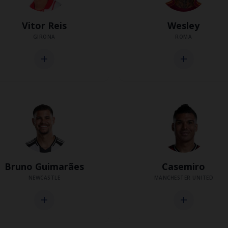
Vitor Reis
Wesley
GIRONA
ROMA
add
add
Bruno Guimarães
Casemiro
NEWCASTLE
MANCHESTER UNITED
add
add