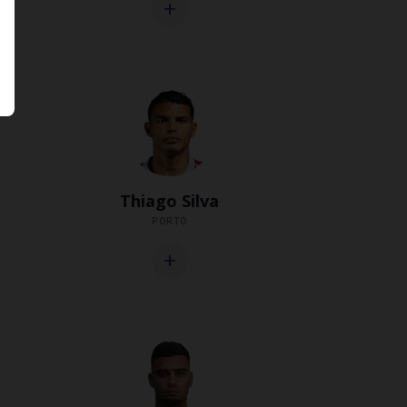
add
Thiago Silva
PORTO
add