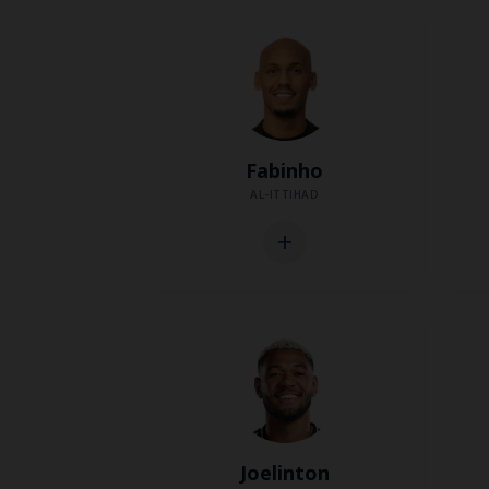
Fabinho
AL-ITTIHAD
add
Joelinton