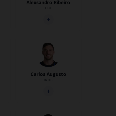
Alexsandro Ribeiro
LILLE
add
Carlos Augusto
INTER
add