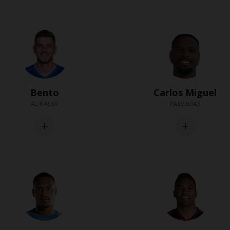
Bento
Carlos Miguel
AL-NASSR
PALMEIRAS
add
add