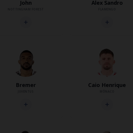
John
Alex Sandro
NOTTINGHAM FOREST
FLAMENGO
add
add
Bremer
Caio Henrique
JUVENTUS
MÔNACO
add
add