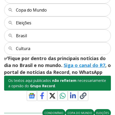
Copa do Mundo
Eleições
Brasil
Cultura
✅Fique por dentro das principais notícias do
dia no Brasil e no mundo.
Siga o canal do R7
, o
portal de notícias da Record, no WhatsApp
Os textos aqui publicados
não refletem
necessariamente
a opinião do
Grupo Record
.
CONDOMÍNIO
COPA DO MUNDO
ELEIÇÕES