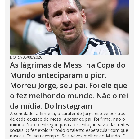
d
e
o
DO R7
/
08/08/2026
As lágrimas de Messi na Copa do
Mundo anteciparam o pior.
Morreu Jorge, seu pai. Foi ele que
o fez melhor do mundo. Não o rei
da mídia. Do Instagram
A seriedade, a firmeza, o caráter de Jorge esteve por trás
de cada decisão de Messi. Apesar de pai, foi firme, não o
mimou. Não o entregou para a ostentação vazia das redes
sociais. O fez explorar todo o talento espetacular com que
nasceu. Foi seu exemplo. Seis vezes melhor do Mundo. E