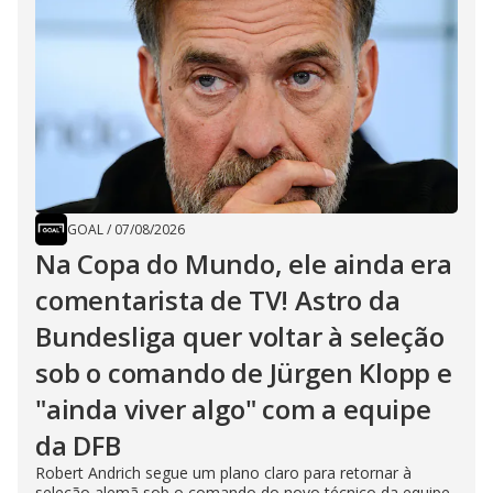
GOAL
/
07/08/2026
Na Copa do Mundo, ele ainda era
comentarista de TV! Astro da
Bundesliga quer voltar à seleção
sob o comando de Jürgen Klopp e
"ainda viver algo" com a equipe
da DFB
Robert Andrich segue um plano claro para retornar à
seleção alemã sob o comando do novo técnico da equipe