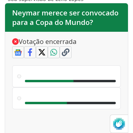
Neymar merece ser convocado
para a Copa do Mundo?
Votação encerrada
Sim
53.68
%
|
1.087
votos
53.68
%
Não
46.32
%
|
938
votos
46.32
%