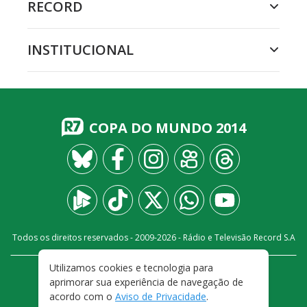
RECORD
INSTITUCIONAL
COPA DO MUNDO 2014
Todos os direitos reservados - 2009-
2026
- Rádio e Televisão Record S.A
Utilizamos cookies e tecnologia para
CARREIRA
FALE CONOSCO
PRIVACIDADE
aprimorar sua experiência de navegação de
TERMOS E CONDIÇÕES DE USO
acordo com o
Aviso de Privacidade
.