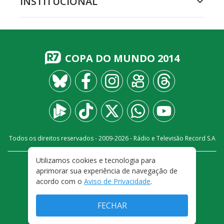
INSTITUCIONAL
COPA DO MUNDO 2014
Todos os direitos reservados - 2009-
2026
- Rádio e Televisão Record S.A
Utilizamos cookies e tecnologia para
CARREIRA
FALE CONOSCO
PRIVACIDADE
aprimorar sua experiência de navegação de
TERMOS E CONDIÇÕES DE USO
acordo com o
Aviso de Privacidade
.
FECHAR