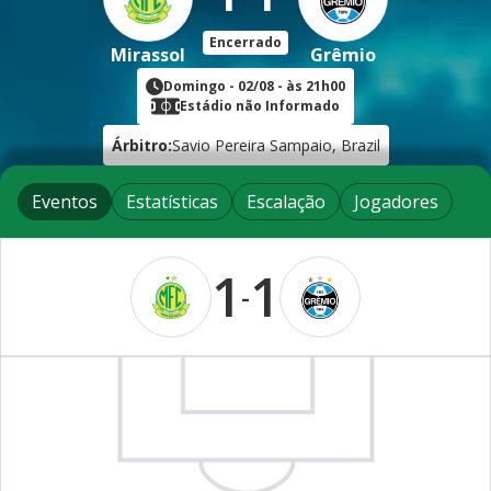
Encerrado
Mirassol
Grêmio
Domingo
-
02/08
- às
21h00
Estádio não Informado
Árbitro:
Savio Pereira Sampaio, Brazil
Eventos
Estatísticas
Escalação
Jogadores
1
1
-