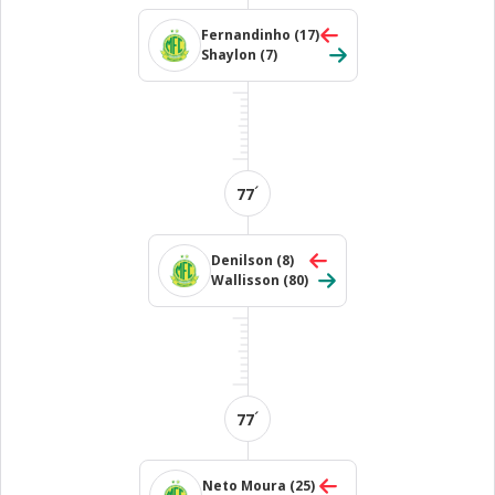
Fernandinho
(17)
Shaylon
(7)
´
77
Denilson
(8)
Wallisson
(80)
´
77
Neto Moura
(25)