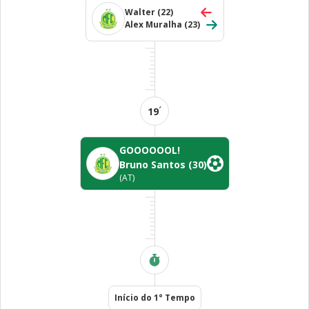
Walter
(22)
Alex Muralha
(23)
´
19
GOOOOOOL!
Bruno Santos
(30)
(AT)
Início do 1° Tempo