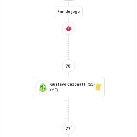
Fim de jogo
´
78
Gustavo Cazonatti
(55)
(MC)
´
77