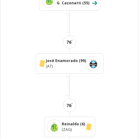
G. Cazonatti
(55)
´
76
José Enamorado
(99)
(AT)
´
76
Reinaldo
(6)
(ZAG)