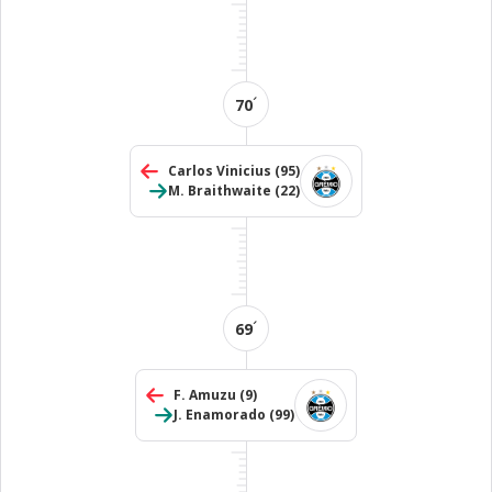
´
70
Carlos Vinicius
(95)
M. Braithwaite
(22)
´
69
F. Amuzu
(9)
J. Enamorado
(99)