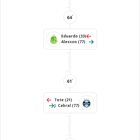
´
64
Eduardo
(33)
Alesson
(77)
´
61
Tete
(21)
J. Cabral
(77)