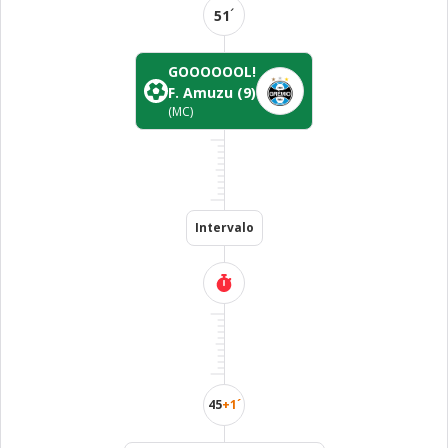
´
51
GOOOOOOL!
F. Amuzu
(9)
(MC)
Intervalo
45
+1´