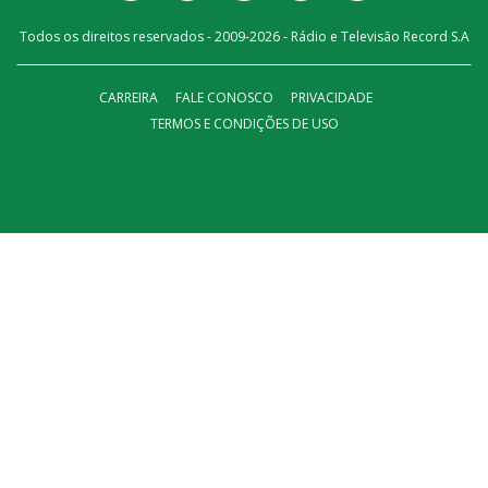
Todos os direitos reservados - 2009-
2026
- Rádio e Televisão Record S.A
CARREIRA
FALE CONOSCO
PRIVACIDADE
TERMOS E CONDIÇÕES DE USO