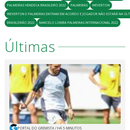
PALMEIRAS HENDECA BRASILEIRO 2022
PALMEIRAS
WEVERTON
WEVERTON E PALMEIRAS ENTRAM EM ACORDO E JOGADOR NÃO ESTARÁ NA ÚL
BRASILEIRÃO 2022
MARCELO LOMBA PALMEIRAS INTERNACIONAL 2022
Últimas
PORTAL DO GREMISTA
/
HÁ 5 MINUTOS