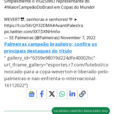
Simplesmente o VIGÉSIMO representante do
#MaiorCampeãoDoBrasil
em Copas do Mundo!
WEVERT🔛, senhoras e senhores! 💚 ➤
https://t.co/5KrQY32DMA
#AvantiPalestra
pic.twitter.com/XXTDXNHm5x
— SE Palmeiras (@Palmeiras)
November 7, 2022
Palmeiras campeão brasileiro; confira os
principais destaques do título
" gallery_id="6359e98019d224dfe40002bc"
url_iframe_gallery="esportes.r7.com/futebol/co
nvocado-para-a-copa-weverton-e-liberado-pelo-
palmeiras-e-nao-enfrenta-o-internacional-
16112022"]
PALMEIRAS CAMPEÃO BRASILEIRÃO 2022