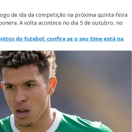
jogo de ida da competição na próxima quinta-feira
mbonera. A volta acontece no dia 5 de outubro, no
nitos do futebol: confira se o seu time está na