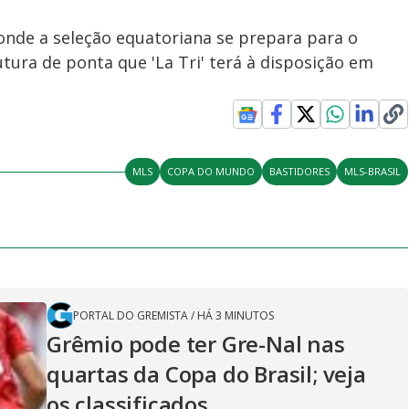
onde a seleção equatoriana se prepara para o
tura de ponta que 'La Tri' terá à disposição em
MLS
COPA DO MUNDO
BASTIDORES
MLS-BRASIL
PORTAL DO GREMISTA
/
HÁ 3 MINUTOS
Grêmio pode ter Gre-Nal nas
quartas da Copa do Brasil; veja
os classificados