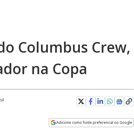
do Columbus Crew,
ador na Copa
il
Adicione como fonte preferencial no Google
Opens in new window