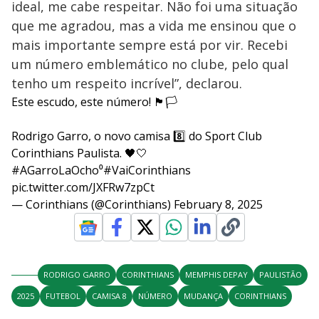
ideal, me cabe respeitar. Não foi uma situação
que me agradou, mas a vida me ensinou que o
mais importante sempre está por vir. Recebi
um número emblemático no clube, pelo qual
tenho um respeito incrível”, declarou.
Este escudo, este número! 🏴🏳️
Rodrigo Garro, o novo camisa 8️⃣ do Sport Club
Corinthians Paulista. 🖤🤍
#AGarroLaOcho
⁰
#VaiCorinthians
pic.twitter.com/JXFRw7zpCt
— Corinthians (@Corinthians)
February 8, 2025
RODRIGO GARRO
CORINTHIANS
MEMPHIS DEPAY
PAULISTÃO
2025
FUTEBOL
CAMISA 8
NÚMERO
MUDANÇA
CORINTHIANS