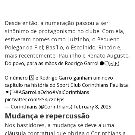
Desde então, a numeração passou a ser
sinônimo de protagonismo no clube. Com ela,
estiveram nomes como Luizinho, o Pequeno
Polegar da Fiel; Basílio, o Escolhido; Rincón e,
mais recentemente, Paulinho e Renato Augusto.
Do povo, para as mãos de Rodrigo Garro! ⚫⚪🇦🇷
O número 8️⃣ e Rodrigo Garro ganham um novo
capítulo na história do Sport Club Corinthians Paulista.
🏴🏳️
#AGarroLaOcho
#VaiCorinthians
pic.twitter.com/kS4JcXoFps
— Corinthians (@Corinthians)
February 8, 2025
Mudança e repercussão
Nos bastidores, a mudança se deve a uma
cláusula contratual que obriga o Corinthians a