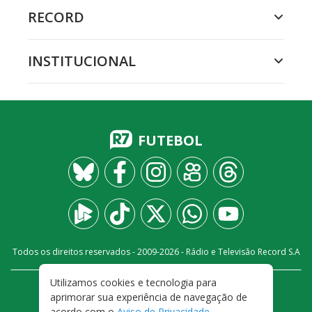
RECORD
INSTITUCIONAL
FUTEBOL
Todos os direitos reservados - 2009-
2026
- Rádio e Televisão Record S.A
Utilizamos cookies e tecnologia para
CARREIRA
FALE CONOSCO
PRIVACIDADE
aprimorar sua experiência de navegação de
TERMOS E CONDIÇÕES DE USO
acordo com o
Aviso de Privacidade
.