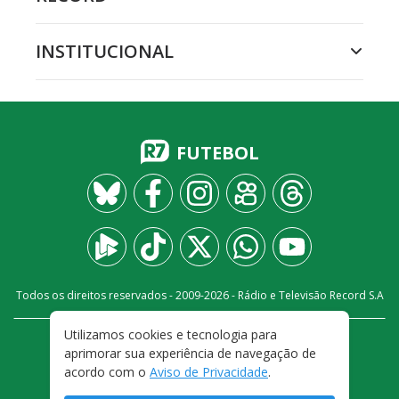
INSTITUCIONAL
FUTEBOL
Todos os direitos reservados - 2009-
2026
- Rádio e Televisão Record S.A
Utilizamos cookies e tecnologia para
CARREIRA
FALE CONOSCO
PRIVACIDADE
aprimorar sua experiência de navegação de
TERMOS E CONDIÇÕES DE USO
acordo com o
Aviso de Privacidade
.