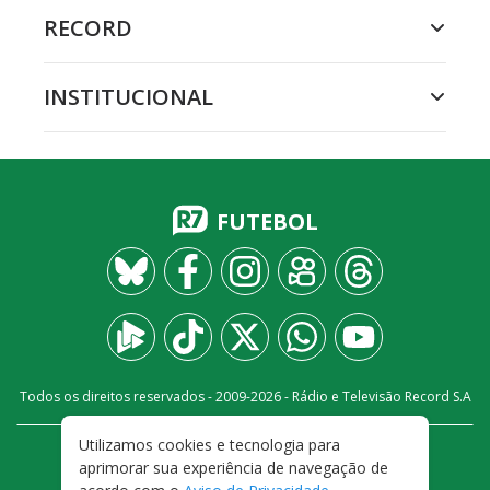
RECORD
INSTITUCIONAL
FUTEBOL
Todos os direitos reservados - 2009-
2026
- Rádio e Televisão Record S.A
Utilizamos cookies e tecnologia para
CARREIRA
FALE CONOSCO
PRIVACIDADE
aprimorar sua experiência de navegação de
TERMOS E CONDIÇÕES DE USO