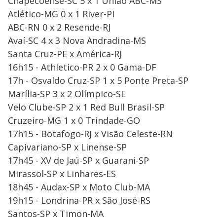
Chapecoense-SC 5 x 1 União ABC-MS
Atlético-MG 0 x 1 River-PI
ABC-RN 0 x 2 Resende-RJ
Avaí-SC 4 x 3 Nova Andradina-MS
Santa Cruz-PE x América-RJ
16h15 - Athletico-PR 2 x 0 Gama-DF
17h - Osvaldo Cruz-SP 1 x 5 Ponte Preta-SP
Marília-SP 3 x 2 Olímpico-SE
Velo Clube-SP 2 x 1 Red Bull Brasil-SP
Cruzeiro-MG 1 x 0 Trindade-GO
17h15 - Botafogo-RJ x Visão Celeste-RN
Capivariano-SP x Linense-SP
17h45 - XV de Jaú-SP x Guarani-SP
Mirassol-SP x Linhares-ES
18h45 - Audax-SP x Moto Club-MA
19h15 - Londrina-PR x São José-RS
Santos-SP x Timon-MA