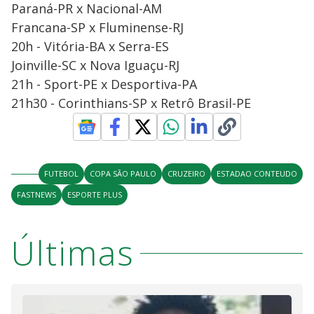
Paraná-PR x Nacional-AM
Francana-SP x Fluminense-RJ
20h - Vitória-BA x Serra-ES
Joinville-SC x Nova Iguaçu-RJ
21h - Sport-PE x Desportiva-PA
21h30 - Corinthians-SP x Retrô Brasil-PE
FUTEBOL
COPA SÃO PAULO
CRUZEIRO
ESTADAO CONTEUDO
FASTNEWS
ESPORTE PLUS
Últimas