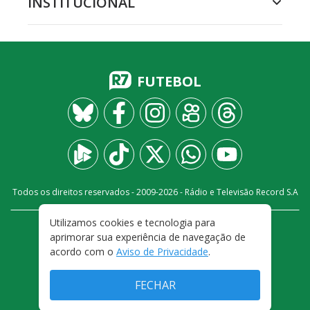
INSTITUCIONAL
FUTEBOL
Todos os direitos reservados - 2009-
2026
- Rádio e Televisão Record S.A
Utilizamos cookies e tecnologia para
CARREIRA
FALE CONOSCO
PRIVACIDADE
aprimorar sua experiência de navegação de
TERMOS E CONDIÇÕES DE USO
acordo com o
Aviso de Privacidade
.
FECHAR