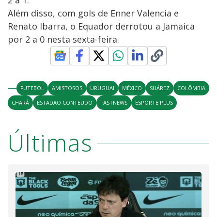
2 a 1.
Além disso, com gols de Enner Valencia e
Renato Ibarra, o Equador derrotou a Jamaica
por 2 a 0 nesta sexta-feira.
FUTEBOL
AMISTOSOS
URUGUAI
MÉXICO
SUÁREZ
COLÔMBIA
CHARÁ
ESTADAO CONTEUDO
FASTNEWS
ESPORTE PLUS
Últimas