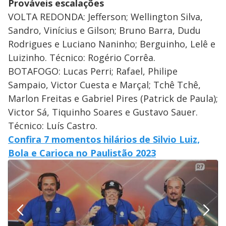
Prováveis escalações
VOLTA REDONDA: Jefferson; Wellington Silva,
Sandro, Vinícius e Gilson; Bruno Barra, Dudu
Rodrigues e Luciano Naninho; Berguinho, Lelê e
Luizinho. Técnico: Rogério Corrêa.
BOTAFOGO: Lucas Perri; Rafael, Philipe
Sampaio, Victor Cuesta e Marçal; Tchê Tchê,
Marlon Freitas e Gabriel Pires (Patrick de Paula);
Victor Sá, Tiquinho Soares e Gustavo Sauer.
Técnico: Luís Castro.
Confira 7 momentos hilários de Silvio Luiz,
Bola e Carioca no Paulistão 2023