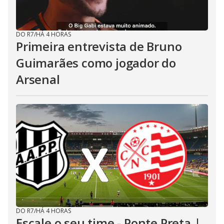
DO R7
/
HÁ 4 HORAS
Primeira entrevista de Bruno
Guimarães como jogador do
Arsenal
DO R7
/
HÁ 4 HORAS
Escale o seu time - Ponte Preta |