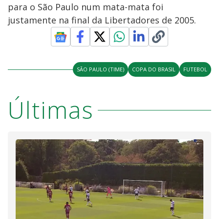
para o São Paulo num mata-mata foi
M
V
u
d
justamente na final da Libertadores de 2005.
o
i
SÃO PAULO (TIME)
COPA DO BRASIL
FUTEBOL
d
Últimas
e
o