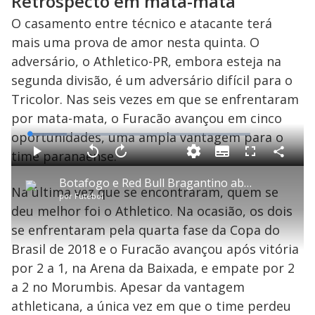
Retrospecto em mata-mata
O casamento entre técnico e atacante terá
mais uma prova de amor nesta quinta. O
adversário, o Athletico-PR, embora esteja na
segunda divisão, é um adversário difícil para o
Tricolor. Nas seis vezes em que se enfrentaram
por mata-mata, o Furacão avançou em cinco
oportunidades, uma ampla vantagem para o
L
o
a
time paranaense.
S
d
u
C
P
V
A
P
F
e
b
o
l
o
v
u
d
t
m
a
l
a
l
:
Botafogo e Red Bull Bragantino abrem a fase de oitavas de final da Copa do Brasil
i
p
y
t
n
l
1
Na última vez que se encontraram, quem se
t
a
a
ç
s
6
por
Futebol
l
r
r
a
c
.
e
t
1
r
l
r
9
deu melhor foi o Athletico. Na ocasião, os dois
s
i
0
1
e
2
l
s
0
e
%
h
se enfrentaram pela quarta fase da Copa do
e
s
n
a
g
e
r
u
g
Brasil de 2018 e o Furacão avançou após vitória
n
u
a
d
n
o
d
por 2 a 1, na Arena da Baixada, e empate por 2
s
o
s
a 2 no Morumbis. Apesar da vantagem
y
athleticana, a única vez em que o time perdeu