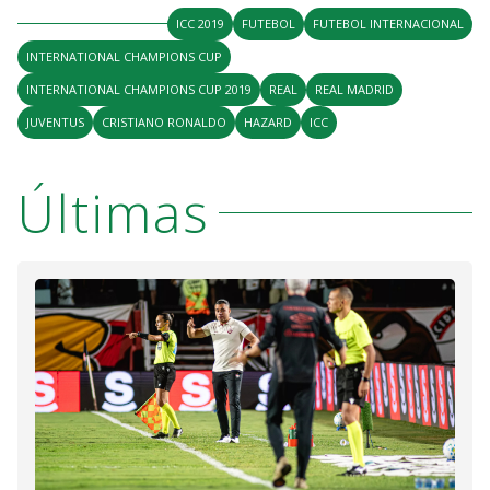
ICC 2019
FUTEBOL
FUTEBOL INTERNACIONAL
INTERNATIONAL CHAMPIONS CUP
INTERNATIONAL CHAMPIONS CUP 2019
REAL
REAL MADRID
JUVENTUS
CRISTIANO RONALDO
HAZARD
ICC
Últimas