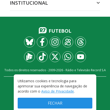
INSTITUCIONAL
FUTEBOL
Todos os direitos reservados - 2009-
2026
- Rádio e Televisão Record S.A
Utilizamos cookies e tecnologia para
CARREIRA
FALE CONOSCO
PRIVACIDADE
aprimorar sua experiência de navegação de
TERMOS E CONDIÇÕES DE USO
acordo com o
Aviso de Privacidade
.
FECHAR