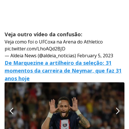
Veja outro vídeo da confusão:
Veja como foi o UFCoxa na Arena do Athletico
pic.twitter.com/LhoAQd2BJD
— Aldeia News (@aldeia_noticias)
February 5, 2023
De Marquezine a artilheiro da seleção: 31
momentos da carreira de Neymar, que faz 31
anos hoje