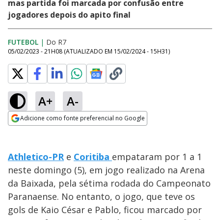
mas partida foi marcada por confusão entre
jogadores depois do apito final
FUTEBOL
|
Do R7
05/02/2023 - 21H08
(ATUALIZADO EM
15/02/2024 - 15H31
)
A+
A-
Adicione como fonte preferencial no Google
Opens in new window
Athletico-PR
e
Coritiba
empataram por 1 a 1
neste domingo (5), em jogo realizado na Arena
da Baixada, pela sétima rodada do Campeonato
Paranaense. No entanto, o jogo, que teve os
gols de Kaio César e Pablo, ficou marcado por