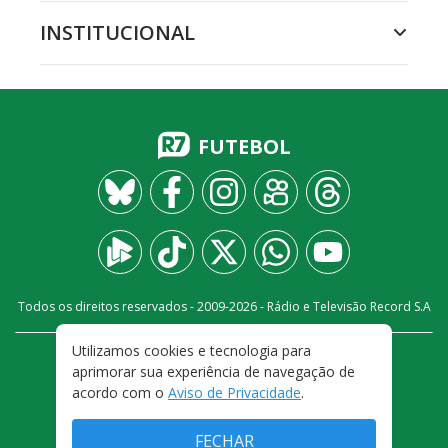
INSTITUCIONAL
FUTEBOL
Todos os direitos reservados - 2009-
2026
- Rádio e Televisão Record S.A
Utilizamos cookies e tecnologia para
CARREIRA
FALE CONOSCO
PRIVACIDADE
aprimorar sua experiência de navegação de
TERMOS E CONDIÇÕES DE USO
acordo com o
Aviso de Privacidade
.
FECHAR