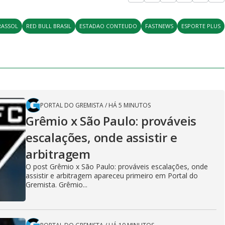
RASSOL
RED BULL BRASIL
ESTADAO CONTEUDO
FASTNEWS
ESPORTE PLUS
PORTAL DO GREMISTA
/
HÁ 5 MINUTOS
Grêmio x São Paulo: prováveis
escalações, onde assistir e
arbitragem
O post Grêmio x São Paulo: prováveis escalações, onde
assistir e arbitragem apareceu primeiro em Portal do
Gremista. Grêmio...