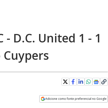
 - D.C. United 1 - 1
 Cuypers
Adicione como fonte preferencial no Google
Opens in new window