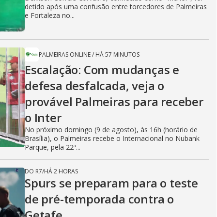
detido após uma confusão entre torcedores de Palmeiras
e Fortaleza no...
PALMEIRAS ONLINE
/
HÁ 57 MINUTOS
Escalação: Com mudanças e
defesa desfalcada, veja o
provável Palmeiras para receber
o Inter
No próximo domingo (9 de agosto), às 16h (horário de
Brasília), o Palmeiras recebe o Internacional no Nubank
Parque, pela 22ª...
DO R7
/
HÁ 2 HORAS
Spurs se preparam para o teste
de pré-temporada contra o
Getafe