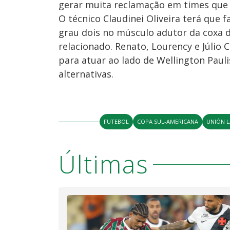
gerar muita reclamação em times que n
O técnico Claudinei Oliveira terá qu
grau dois no músculo adutor da coxa di
relacionado. Renato, Lourency e Júlio
para atuar ao lado de Wellington Paul
alternativas.
FUTEBOL
COPA SUL-AMERICANA
UNIÓN L
Últimas