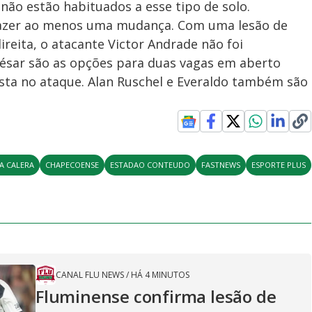
ão estão habituados a esse tipo de solo.
e fazer ao menos uma mudança. Com uma lesão de
reita, o atacante Victor Andrade não foi
 César são as opções para duas vagas em aberto
ista no ataque. Alan Ruschel e Everaldo também são
A CALERA
CHAPECOENSE
ESTADAO CONTEUDO
FASTNEWS
ESPORTE PLUS
CANAL FLU NEWS
/
HÁ 4 MINUTOS
Fluminense confirma lesão de