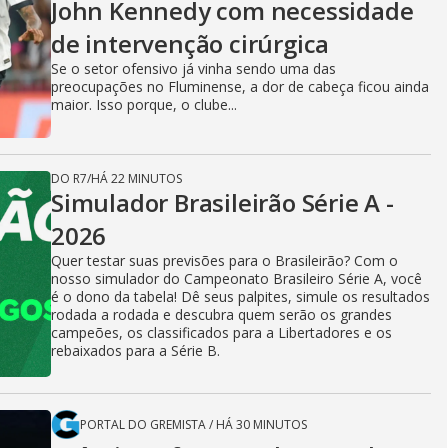
John Kennedy com necessidade
de intervenção cirúrgica
Se o setor ofensivo já vinha sendo uma das
preocupações no Fluminense, a dor de cabeça ficou ainda
maior. Isso porque, o clube...
DO R7
/
HÁ 22 MINUTOS
Simulador Brasileirão Série A -
2026
Quer testar suas previsões para o Brasileirão? Com o
nosso simulador do Campeonato Brasileiro Série A, você
é o dono da tabela! Dê seus palpites, simule os resultados
rodada a rodada e descubra quem serão os grandes
campeões, os classificados para a Libertadores e os
rebaixados para a Série B.
PORTAL DO GREMISTA
/
HÁ 30 MINUTOS