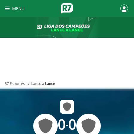
MENU
R7 Esportes
Lance a Lance
0
0
-