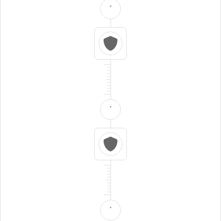
´
´
´