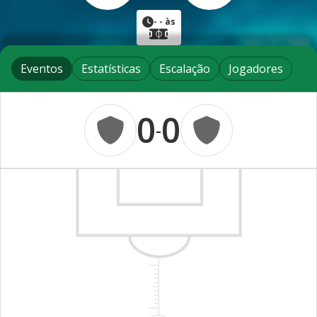
-
- às
Eventos
Estatísticas
Escalação
Jogadores
0
0
-