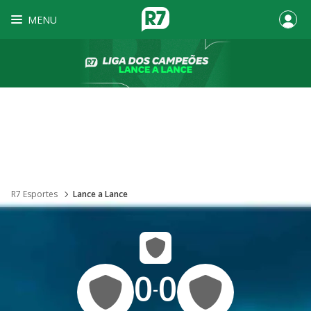
MENU
R7 Esportes
Lance a Lance
0
0
-