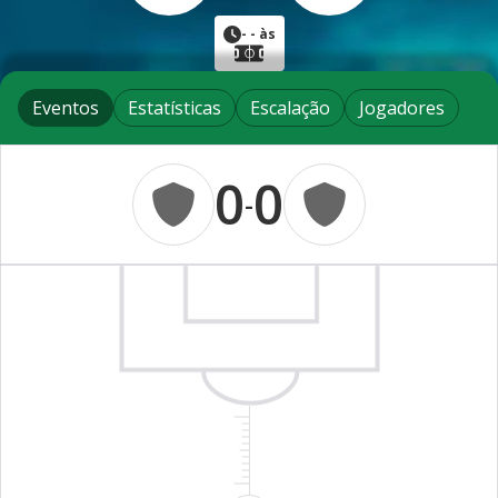
-
- às
Eventos
Estatísticas
Escalação
Jogadores
0
0
-