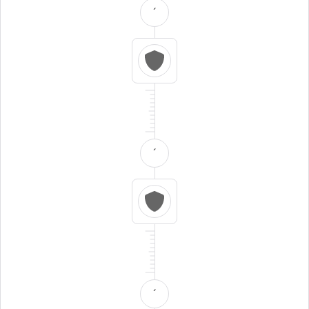
´
´
´