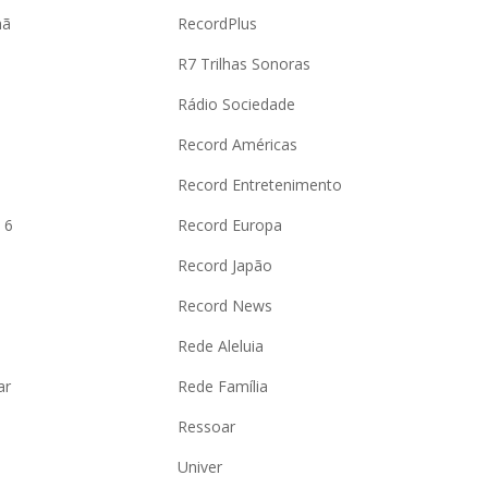
hã
RecordPlus
R7 Trilhas Sonoras
Rádio Sociedade
Record Américas
o
Record Entretenimento
 6
Record Europa
Record Japão
Record News
Rede Aleluia
ar
Rede Família
Ressoar
Univer