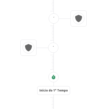
´
´
Início do 1° Tempo