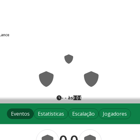
Lance
0
0
-
-
- às
Eventos
Estatísticas
Escalação
Jogadores