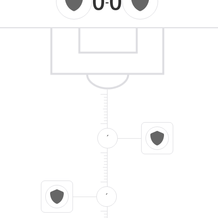
0
0
-
´
´