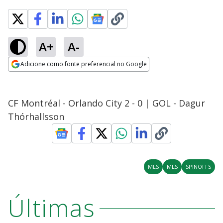
A+
A-
Adicione como fonte preferencial no Google
Opens in new window
CF Montréal - Orlando City 2 - 0 | GOL - Dagur
Thórhallsson
MLS
MLS
SPINOFFS
Últimas