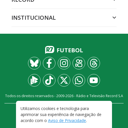
INSTITUCIONAL
FUTEBOL
Todos os direitos reservados - 2009-
2026
- Rádio e Televisão Record S.A
Utilizamos cookies e tecnologia para
CARREIRA
FALE CONOSCO
PRIVACIDADE
aprimorar sua experiência de navegação de
TERMOS E CONDIÇÕES DE USO
acordo com o
Aviso de Privacidade
.