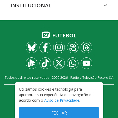
INSTITUCIONAL
FUTEBOL
Todos os direitos reservados - 2009-
2026
- Rádio e Televisão Record S.A
Utilizamos cookies e tecnologia para
CARREIRA
FALE CONOSCO
PRIVACIDADE
aprimorar sua experiência de navegação de
TERMOS E CONDIÇÕES DE USO
acordo com o
Aviso de Privacidade
.
FECHAR