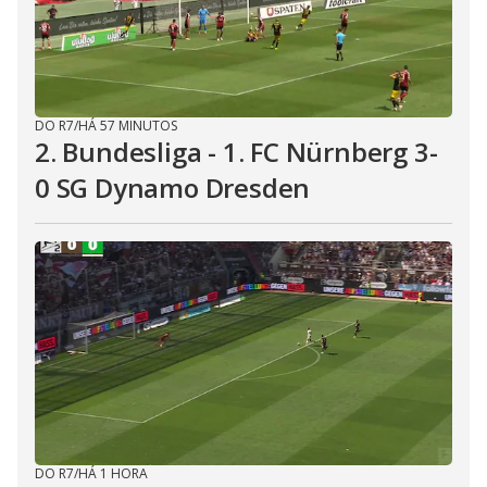
DO R7
/
HÁ 57 MINUTOS
2. Bundesliga - 1. FC Nürnberg 3-
0 SG Dynamo Dresden
DO R7
/
HÁ 1 HORA