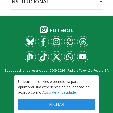
INSTITUCIONAL
FUTEBOL
Todos os direitos reservados - 2009-
2026
- Rádio e Televisão Record S.A
Utilizamos cookies e tecnologia para
CARREIRA
FALE CONOSCO
PRIVACIDADE
aprimorar sua experiência de navegação de
TERMOS E CONDIÇÕES DE USO
acordo com o
Aviso de Privacidade
.
FECHAR