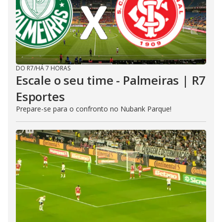
DO R7
/
HÁ 7 HORAS
Escale o seu time - Palmeiras | R7
Esportes
Prepare-se para o confronto no Nubank Parque!