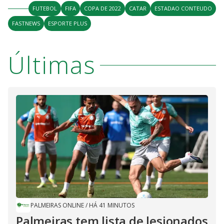
FUTEBOL
FIFA
COPA DE 2022
CATAR
ESTADAO CONTEUDO
FASTNEWS
ESPORTE PLUS
Últimas
PALMEIRAS ONLINE
/
HÁ 41 MINUTOS
Palmeiras tem lista de lesionados