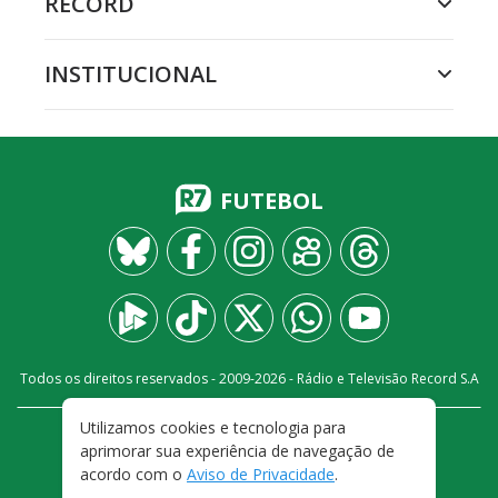
RECORD
INSTITUCIONAL
FUTEBOL
Todos os direitos reservados - 2009-
2026
- Rádio e Televisão Record S.A
Utilizamos cookies e tecnologia para
CARREIRA
FALE CONOSCO
PRIVACIDADE
aprimorar sua experiência de navegação de
TERMOS E CONDIÇÕES DE USO
acordo com o
Aviso de Privacidade
.