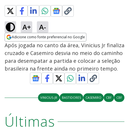
A+
A-
Adicione como fonte preferencial no Google
Opens in new window
Após jogada no canto da área, Vinicius Jr finaliza
cruzado e Casemiro desvia no meio do caminho
para desempatar a partida e colocar a seleção
brasileira na frente ainda no primeiro tempo.
VINICIUS-JR
BASTIDORES
CASEMIRO
CBF
CBF
Últimas